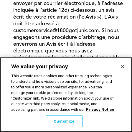
envoyer par courrier électronique, à l’adresse
indiquée à l’article 12d) ci-dessous, un avis
écrit de votre réclamation (l’«
Avis
»). L’Avis
doit être adressé à :
customerservice@1800gotjunk.com. Si nous
engageons une procédure d’arbitrage, nous
enverrons un Avis écrit à l’adresse
électronique que vous nous avez
précédemment fournie, si elle est disponible.
L’Avis, qu’il soit envoyé par vous ou par nous,
We value your privacy
doit i) décrire la nature et le fondement de la
This website uses cookies and other tracking technologies
réclamation ou du litige; et ii) énoncer la
to understand how visitors use our site, for advertising, and
mesure de redressement précise qui est
to offer you a more personalized experience. You can
sollicitée (la «
Demande
»). Si nous ne
manage your cookie preferences by clicking the
parvenons pas tous les deux à un accord pour
“Customize” link. We disclose information about your use of
our site with third party analytics, social media, and
résoudre la réclamation dans les trente
advertising partners in accordance with our
Privacy Notice
(30) jours suivant la réception de l’Avis, nous
pouvons ou vous pouvez entamer une
Customize
procédure d’arbitrage ou déposer une